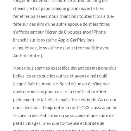
longer le fleuve sur la route 132. Tout au long du
chemin, le toit panoramique grand ouvert et les
fenêtres baissées, nous chantions toutes trois à tue-
tête sur des airs d’une autre époque dont les titres
s’affichaient sur l’écran de 8 pouces, mon iPhone
branché sur le système Apple CarPlay (pas
d’inquiétude, le système est aussi compatible avec
Android Auto!).
Nous nous sommes extasiées devant ces maisons plus
belles les unes que les autres et avons ainsi roulé
jusqu’à Sainte-Anne-de-Sorel où un arrêt s’impose
dans une marina pour casser la croûte et profiter
pleinement de la belle température estivale. Au retour,
nous décidons d’emprunter la route 133, aussi appelée
le chemin des Patriotes où se succèdent une suite de
petits villages. Bien que tortueuse et bordée de
maisons et de champs, on peut tout de même y rouler à