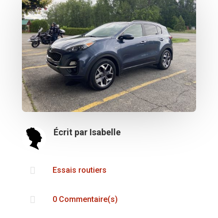
Écrit par
Isabelle

Essais routiers

0 Commentaire(s)