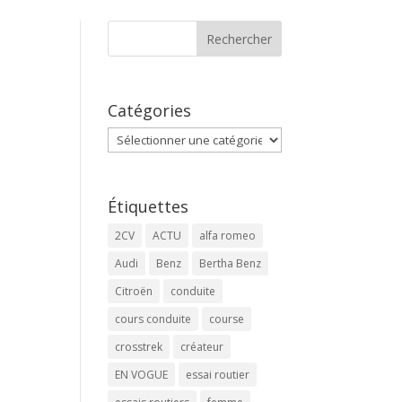
Catégories
Catégories
Étiquettes
2CV
ACTU
alfa romeo
Audi
Benz
Bertha Benz
Citroën
conduite
cours conduite
course
crosstrek
créateur
EN VOGUE
essai routier