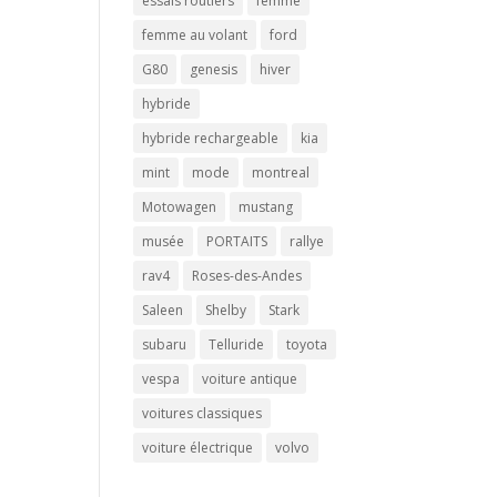
essais routiers
femme
femme au volant
ford
G80
genesis
hiver
hybride
hybride rechargeable
kia
mint
mode
montreal
Motowagen
mustang
musée
PORTAITS
rallye
rav4
Roses-des-Andes
Saleen
Shelby
Stark
subaru
Telluride
toyota
vespa
voiture antique
voitures classiques
voiture électrique
volvo