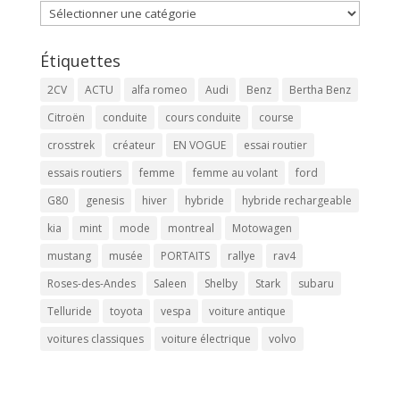
Catégories
Étiquettes
2CV
ACTU
alfa romeo
Audi
Benz
Bertha Benz
Citroën
conduite
cours conduite
course
crosstrek
créateur
EN VOGUE
essai routier
essais routiers
femme
femme au volant
ford
G80
genesis
hiver
hybride
hybride rechargeable
kia
mint
mode
montreal
Motowagen
mustang
musée
PORTAITS
rallye
rav4
Roses-des-Andes
Saleen
Shelby
Stark
subaru
Telluride
toyota
vespa
voiture antique
voitures classiques
voiture électrique
volvo